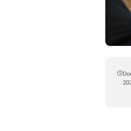
Do
202