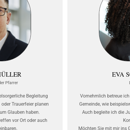
MÜLLER
EVA 
er Pfarrer
eelsorgerliche Begleitung
Vornehmlich betreue ich
 oder Trauerfeier planen
Gemeinde, wie beispielsw
zum Glauben haben.
Auch begleite ich die 
reffen vor Ort oder auch
Kon
einbaren.
Möchten Sie mit mir in